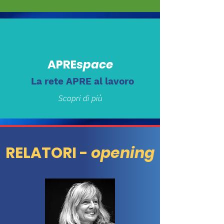
APRE
space
La rete APRE al lavoro
Scopri di più
RELATORI -
opening
APRE
brief
Le pillole di Horizon Europe
Scopri di più